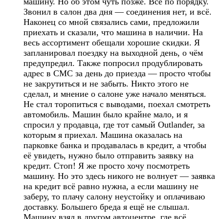
машину. Но об этом чуть позже. Всё по порядку.
Звонил в салон два дня — соединения нет, и всё.
Наконец со мной связались сами, предложили
приехать и сказали, что машина в наличии. На
весь ассортимент обещали хорошие скидки. Я
запланировал поездку на выходной день, о чём
предупредил. Также попросил продублировать
адрес в СМС за день до приезда — просто чтобы
не закрутиться и не забыть. Никто этого не
сделал, и мнение о салоне уже начало меняться.
Не стал торопиться с выводами, поехал смотреть
автомобиль. Машин было крайне мало, и я
спросил у продавца, где тот самый Outlander, за
которым я приехал. Машина оказалась на
парковке банка и продавалась в кредит, а чтобы
её увидеть, нужно было отправить заявку на
кредит. Стоп! Я же просто хочу посмотреть
машину. Но это здесь никого не волнует — заявка
на кредит всё равно нужна, а если машину не
заберу, то плачу салону неустойку и оплачиваю
доставку. Большего бреда я ещё не слышал.
Машину взял в другом автоцентре, где всё