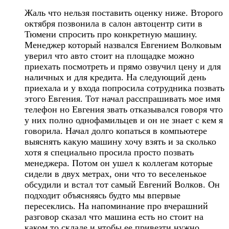
Жаль что нельзя поставить оценку ниже. Второго
октября позвонила в салон автоцентр сити в
Тюмени спросить про конкретную машину.
Менеджер который назвался Евгением Волковым
уверил что авто стоит на площадке можно
приехать посмотреть и прямо озвучил цену и для
наличных и для кредита. На следующий день
приехала и у входа попросила сотрудника позвать
этого Евгения. Тот начал расспрашивать мое имя
телефон но Евгения звать отказывался говоря что
у них полно однофамильцев и он не знает с кем я
говорила. Начал долго копаться в компьютере
выяснять какую машину хочу взять и за сколько
хотя я специально просила просто позвать
менеджера. Потом он ушел к коллегам которые
сидели в двух метрах, они что то веселенькое
обсудили и встал тот самый Евгений Волков. Он
подходит объясняясь будто мы впервые
пересеклись. На напоминание про вчерашний
разговор сказал что машина есть но стоит на
каком то складе и чтобы ее привезти нужно