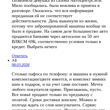
Позвонила девушка из салона АвтоЦентрСити.
Мило пообщались. была вежлива и приятна в
разговоре. Оказалось. что вся информация
переданная ей не соответствует
действительности. День выкинули из жизни,
потому что забронированной машины вообще не
было в продаже. На самом деле большинство авто
продаются банками через автосалон на 50 лет
ВЛКСМ 69Б, соответственно условия только в
кредит. Выбрать нечего
Ответить
АБ
08.03.2026
Столько пафоса по телефону: и машина в нужной
комплектации/цвете имеется, и комплект зимних
шин в подарок, и на учет сами поставят. Мечта
любого покупателя прямо. Приезжаешь, пусто.
Все новьё продают только по предзаказу с
оплатой. Сроки доставки конские. Можно и
полгода ждать со слов консультанта. Сервис
состоит из одних минусов. Ничего хорошего для