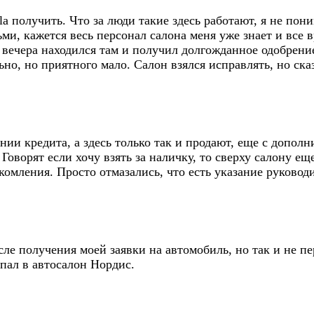
lla получить. Что за люди такие здесь работают, я не по
и, кажется весь персонал салона меня уже знает и все в
го вечера находился там и получил долгожданное одобрен
ьно, но приятного мало. Салон взялся исправлять, но ска
ии кредита, а здесь только так и продают, еще с дополн
Говорят если хочу взять за наличку, то сверху салону ещ
омления. Просто отмазались, что есть указание руководи
е получения моей заявки на автомобиль, но так и не пер
опал в автосалон Нордис.