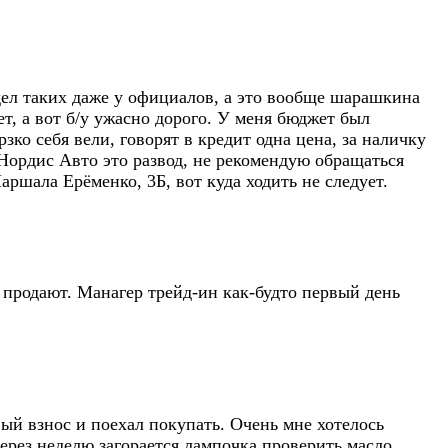
видел таких даже у официалов, а это вообще шарашкина
ет, а вот б/у ужасно дорого. У меня бюджет был
о себя вели, говорят в кредит одна цена, за наличку
. Нордис Авто это развод, не рекомендую обращаться
аршала Ерёменко, 3Б, вот куда ходить не следует.
 продают. Манагер трейд-ин как-будто первый день
вый взнос и поехал покупать. Очень мне хотелось
ерез неделю загорается лампочка проверить масло,