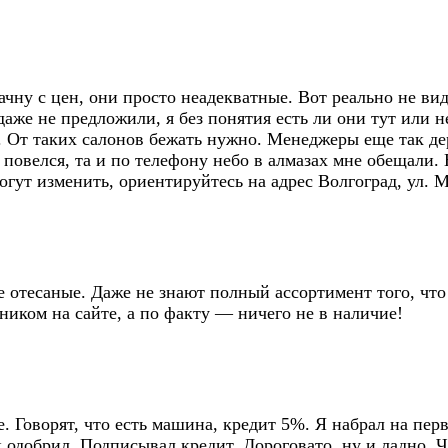
 Начну с цен, они просто неадекватные. Вот реально не 
даже не предложили, я без понятия есть ли они тут или н
От таких салонов бежать нужно. Менеджеры еще так дерзк
 и повелся, та и по телефону небо в алмазах мне обещали
гут изменить, ориентируйтесь на адрес Волгоград, ул. М
 отесаные. Даже не знают полный ассортимент того, что
иком на сайте, а по факту — ничего не в наличие!
 Говорят, что есть машина, кредит 5%. Я набрал на пер
 одобрил. Подписывал кредит. Дороговато, ну и ладно. Ч