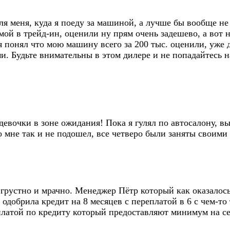
 меня, куда я поеду за машиной, а лучше бы вообще не с
мой в трейд-ин, оценили ну прям очень задешево, а вот
 понял что мою машину всего за 200 тыс. оценили, уже д
. Будьте внимательны в этом дилере и не попадайтесь н
вочки в зоне ожидания! Пока я гулял по автосалону, в
 мне так и не подошел, все четверо были заняты своими
и грустно и мрачно. Менеджер Пётр который как оказалос
а одобрила кредит на 8 месяцев с переплатой в 6 с чем-т
еплатой по кредиту который предоставляют минимум на с