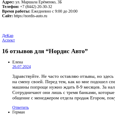
Адрес:
ул. Маршала Ерёменко, 3Б
Телефон:
+7 (8442) 20-30-32
Время работы:
Ежедневно с 9:00 до 20:00
Сайт:
https://nordis-auto.ru
Навигация
ДеКар
Аспект
по
записям
16 отзывов
для “Нордис Авто”
Елена
26.07.2024
Здравствуйте. Не часто оставляю отзывы, но здес
на смену своей. Перед тем, как ко мне подошел сп
машины попроще нужно ждать 8-9 месяцев. За нали
Сотрудничают они лишь с тремя банками, которые 
общение с менеджером отдела продаж Егором, поку
Ответить
Герман