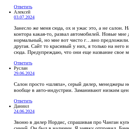
Ответить
Алексей
03.07.2024
Занесло же меня сюда, ох и ужас это, а не салон.
контора какая-то, развал автомобилей. Новые мне 
нормальный, но мне вот чисто г…вно предложили. 
другая. Сайт то красивый у них, я только на него
сюда. Предупреждаю, что они еще название свое мо
Ответить
Руслан
29.06.2024
Салон просто «шляпа», серый дилер, менеджеры не
вообще в авто-индустрии. Заманивают низким ценн
Ответить
Даниил
24.06.2024
Звоню в дилер Нордис, спрашивая про Чанган купе.
синий. Он был в наличии. Я заявку отправил. Банк