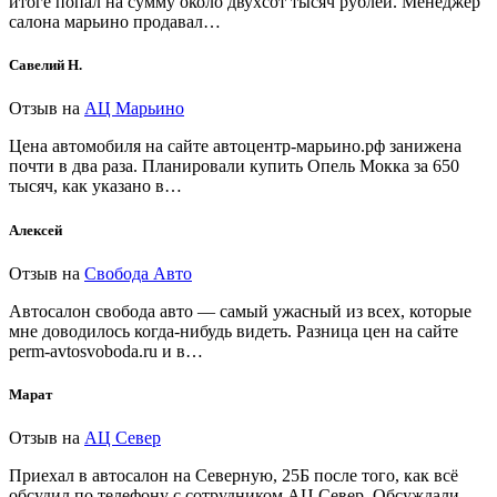
итоге попал на сумму около двухсот тысяч рублей. Менеджер
салона марьино продавал…
Савелий Н.
Отзыв на
АЦ Марьино
Цена автомобиля на сайте автоцентр-марьино.рф занижена
почти в два раза. Планировали купить Опель Мокка за 650
тысяч, как указано в…
Алексей
Отзыв на
Свобода Авто
Автосалон свобода авто — самый ужасный из всех, которые
мне доводилось когда-нибудь видеть. Разница цен на сайте
perm-avtosvoboda.ru и в…
Марат
Отзыв на
АЦ Север
Приехал в автосалон на Северную, 25Б после того, как всё
обсудил по телефону с сотрудником АЦ Север. Обсуждали