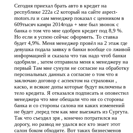
Сегодня приехал брать авто в кредит на
республике 222а с2 который на сайте aspect-
motors.ru и сам менеджер показал с ценником в
609тысяч камри 2014года + мне был звонок с
банка о том что мне одобрен кредит под 8,9 %.
Но если я успею сейчас оформить. То ставка
будет 4,9%. Меня менеджер провёл на 2 этаж где
девушка подала заявку в банки вообще со лживой
информацией и сказала что так надо чтоб банки
одобрили , затем отправила меня к менеджеру на
первый Там мне сунули не согласие на обработку
персональных данных а согласие о том что я
заключаю договор с аспектом на страховки ,
каско, и всякие допы которые будут включены в
тело кредита. Я отказался подписать и оповестил
менеджера что мне обещали что ни со стороны
банка и со стороны салона ни каких изменений
не будет ,перед тем как мне выезжать из Сургута.
Так что съездил зря , конечно потратился на
дорогу, но развод не удался все кто знает этот
салон боком обходите. Вот таких бизнесменов