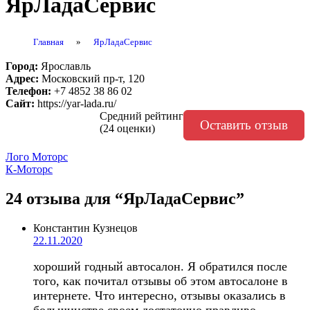
ЯрЛадаСервис
Главная
»
ЯрЛадаСервис
Город:
Ярославль
Адрес:
Московский пр-т, 120
Телефон:
+7 4852 38 86 02
Сайт:
https://yar-lada.ru/
Средний рейтинг
Оставить отзыв
(24 оценки)
Навигация
Лого Моторс
К-Моторс
по
записям
24 отзыва
для “ЯрЛадаСервис”
Константин Кузнецов
22.11.2020
хороший годный автосалон. Я обратился после
того, как почитал отзывы об этом автосалоне в
интернете. Что интересно, отзывы оказались в
большинстве своем достаточно правдиво