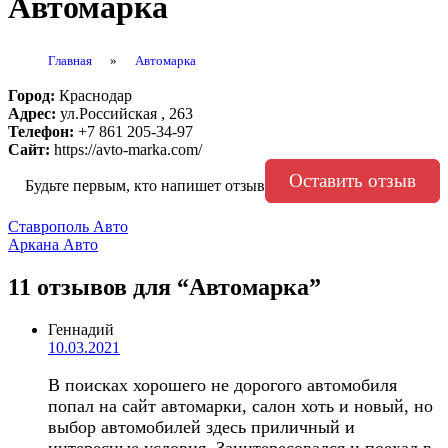
Автомарка
Главная
»
Автомарка
Город:
Краснодар
Адрес:
ул.Российская , 263
Телефон:
+7 861 205-34-97
Сайт:
https://avto-marka.com/
Оставить отзыв
Будьте первым, кто напишет отзыв
Навигация
Ставрополь Авто
Аркана Авто
по
записям
11 отзывов
для “Автомарка”
Геннадий
10.03.2021
В поисках хорошего не дорогого автомобиля
попал на сайт автомарки, салон хоть и новый, но
выбор автомобилей здесь приличный и
интересные условия. Заинтересовался и поехал в