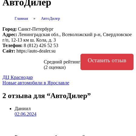
АвтоДилер
Главная
»
АвтоДилер
Город:
Санкт-Петербург
Адрес:
Ленинградская обл., Всеволожский р-н, Свердловское
г/п, 12-13 км ш. Кола, д. 3
Телефон:
8 (812) 426 52 53
Сайт:
https://auto-dealer.su
Оставить отзыв
Средний рейтинг
(2 оценки)
Навигация
ДЦ Краснодар
Новые автомобили в Ярославле
по
записям
2 отзыва
для “АвтоДилер”
Даниил
02.06.2024