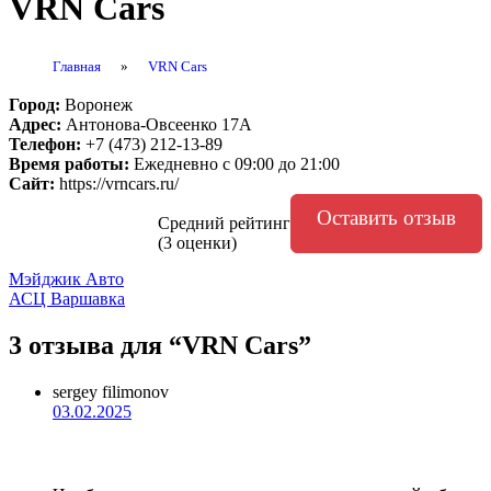
VRN Cars
Главная
»
VRN Cars
Город:
Воронеж
Адрес:
Антонова-Овсеенко 17А
Телефон:
+7 (473) 212-13-89
Время работы:
Ежедневно с 09:00 до 21:00
Сайт:
https://vrncars.ru/
Оставить отзыв
Средний рейтинг
(3 оценки)
Навигация
Мэйджик Авто
АСЦ Варшавка
по
записям
3 отзыва
для “VRN Cars”
sergey filimonov
03.02.2025