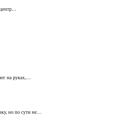
й центр…
нег на руках,…
ку, но по сути не…