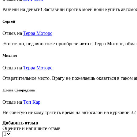
Развели на деньги! Заставили против моей воли купить автом
Сергей
Отзыв на
Терра Моторс
Это точно, недавно тоже приобрели авто в Терра Моторс, обман
Михаил
Отзыв на
Терра Моторс
Отвратительное место. Врагу не пожелаешь оказаться в таком 
Елена Смородина
Отзыв на
Топ Кар
Не советую никому тратить время на автосалон на курковой 32 в
Добавить отзыв
Оцените и напишите отзыв