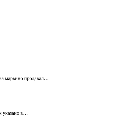
лона марьино продавал…
ак указано в…