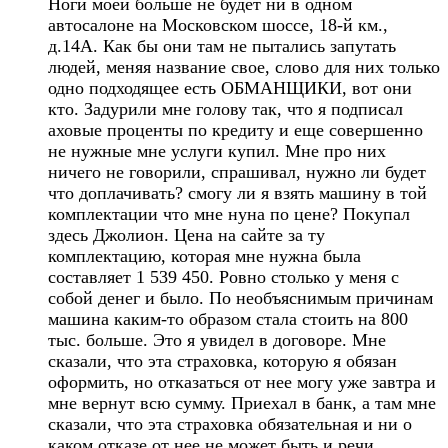
Ноги моей больше не будет ни в одном
автосалоне на Московском шоссе, 18-й км.,
д.14А. Как бы они там не пытались запутать
людей, меняя название свое, слово для них только
одно подходящее есть ОБМАНЩИКИ, вот они
кто. Задурили мне голову так, что я подписал
аховые проценты по кредиту и еще совершенно
не нужные мне услуги купил. Мне про них
ничего не говорили, спрашивал, нужно ли будет
что доплачивать? смогу ли я взять машину в той
комплектации что мне нуна по цене? Покупал
здесь Джолион. Цена на сайте за ту
комплектацию, которая мне нужна была
составляет 1 539 450. Ровно столько у меня с
собой денег и было. По необъяснимым причинам
машина каким-то образом стала стоить на 800
тыс. больше. Это я увидел в договоре. Мне
сказали, что эта страховка, которую я обязан
оформить, но отказаться от нее могу уже завтра и
мне вернут всю сумму. Приехал в банк, а там мне
сказали, что эта страховка обязательная и ни о
каком отказе от нее не может быть и речи.