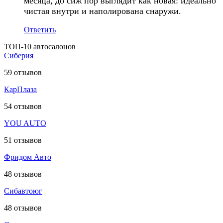
месяца, до сиж пор выглядит как новая: идеально
чистая внутри и наполирована снаружи.
Ответить
ТОП-10 автосалонов
Сиберия
59
отзывов
КарПлаза
54
отзывов
YOU AUTO
51
отзывов
Фридом Авто
48
отзывов
Сибавтоюг
48
отзывов