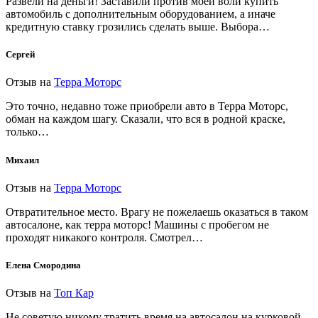
Развели на деньги! Заставили против моей воли купить
автомобиль с дополнительным оборудованием, а иначе
кредитную ставку грозились сделать выше. Выбора…
Сергей
Отзыв на
Терра Моторс
Это точно, недавно тоже приобрели авто в Терра Моторс,
обман на каждом шагу. Сказали, что вся в родной краске,
только…
Михаил
Отзыв на
Терра Моторс
Отвратительное место. Врагу не пожелаешь оказаться в таком
автосалоне, как терра моторс! Машины с пробегом не
проходят никакого контроля. Смотрел…
Елена Смородина
Отзыв на
Топ Кар
Не советую никому тратить время на автосалон на курковой