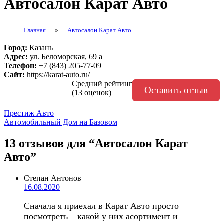
Автосалон Карат Авто
Главная
»
Автосалон Карат Авто
Город:
Казань
Адрес:
ул. Беломорская, 69 а
Телефон:
+7 (843) 205-77-09
Сайт:
https://karat-auto.ru/
Средний рейтинг
Оставить отзыв
(13 оценок)
Навигация
Престиж Авто
Автомобильный Дом на Базовом
по
записям
13 отзывов
для “Автосалон Карат
Авто”
Степан Антонов
16.08.2020
Сначала я приехал в Карат Авто просто
посмотреть – какой у них асортимент и