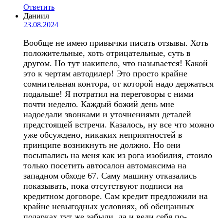
Ответить
Даниил
23.08.2024
Вообще не имею привычки писать отзывы. Хоть
положительные, хоть отрицательные, суть в
другом. Но тут накипело, что называется! Какой
это к чертям автодилер! Это просто крайне
сомнительная контора, от которой надо держаться
подальше! Я потратил на переговоры с ними
почти неделю. Каждый божий день мне
надоедали звонками и уточнениями деталей
предстоящей встречи. Казалось, ну все что можно
уже обсуждено, никаких неприятностей в
принципе возникнуть не должно. Но они
посыпались на меня как из рога изобилия, стоило
только посетить автосалон автомаксима на
западном обходе 67. Саму машину отказались
показывать, пока отсутствуют подписи на
кредитном договоре. Сам кредит предложили на
крайне невыгодных условиях, об обещанных
подарках тут же забыли, да и вели себя по-