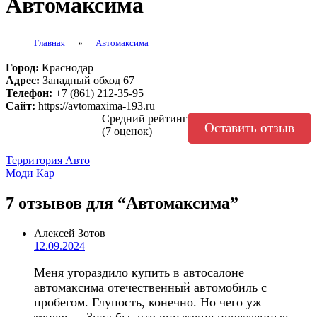
Автомаксима
Главная
»
Автомаксима
Город:
Краснодар
Адрес:
Западный обход 67
Телефон:
+7 (861) 212-35-95
Сайт:
https://avtomaxima-193.ru
Средний рейтинг
Оставить отзыв
(7 оценок)
Навигация
Территория Авто
Моди Кар
по
записям
7 отзывов
для “Автомаксима”
Алексей Зотов
12.09.2024
Меня угораздило купить в автосалоне
автомаксима отечественный автомобиль с
пробегом. Глупость, конечно. Но чего уж
теперь… Знал бы, что они такие прожженные