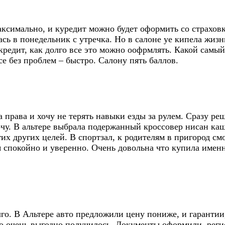
аксимально, и куредит можно будет оформить со страхов
ась в понедельник с утречка. Но в салоне уе кипела жиз
 кредит, как долго все это можно оофрмлять. Какой сам
е без проблем – быстро. Салону пять баллов.
 права и хочу не терять навыки езды за рулем. Сразу реш
очу. В альтере выбрала подержанный кроссовер нисан ка
их других целей. В спортзал, к родителям в пригород смо
я спокойно и уверенно. Очень довольна что купила именно
о. В Альтере авто предложили цену пониже, и гарантии,
то очень выгодно получилось. Документы оформили, регис