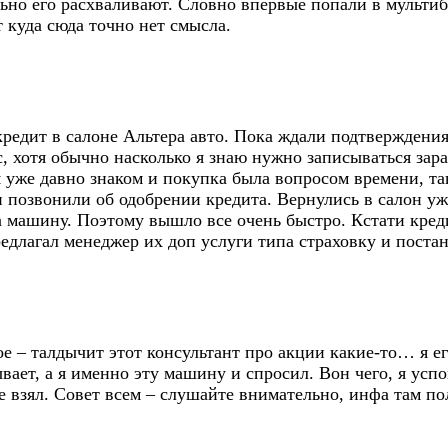
ьно его расхваливают. Словно впервые попали в мультиб
т куда сюда точно нет смысла.
 кредит в салоне Альтера авто. Пока ждали подтверждени
, хотя обычно насколько я знаю нужно записываться зара
я уже давно знаком и покупка была вопросом времени, так
и позвонили об одобрении кредита. Вернулись в салон уж
ашину. Поэтому вышло все очень быстро. Кстати кредит 
длагал менеджер их доп услуги типа страховку и постано
ое – талдычит этот консультант про акции какие-то… я е
вает, а я именно эту машину и спросил. Вон чего, я успо
 взял. Совет всем – слушайте внимательно, инфа там по