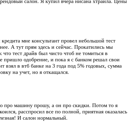
рендовый салон. Я купил вчера нисана хтраила. Цены
я кредита мне консультант провел небольшой тест
нее. А тут прям здесь и сейчас. Прокатились мы
 что тест драйв был чисто чтоб не томиться в
е пришло одобрение, и пока я с банком решал свои
взял в втб банке на 3 года под 5% годовых, сумма
вку на учет, но я откащался.
го про машину прошу, а он про скидки. Потом то я
коился, расспросил все по полной, приятная оказалась
лезная! И салон нормальный.