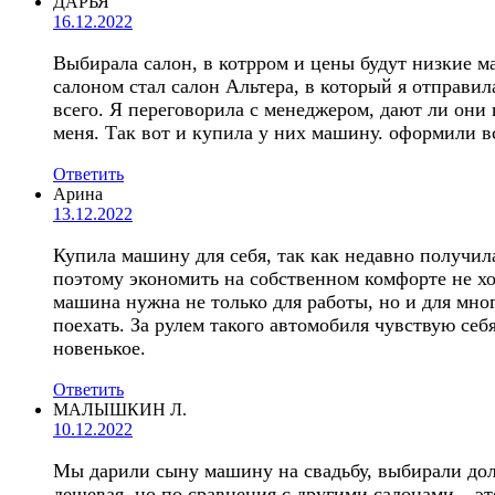
ДАРЬЯ
16.12.2022
Выбирала салон, в котрром и цены будут низкие м
салоном стал салон Альтера, в который я отправил
всего. Я переговорила с менеджером, дают ли они
меня. Так вот и купила у них машину. оформили вс
Ответить
Арина
13.12.2022
Купила машину для себя, так как недавно получила
поэтому экономить на собственном комфорте не х
машина нужна не только для работы, но и для мног
поехать. За рулем такого автомобиля чувствую себ
новенькое.
Ответить
МАЛЫШКИН Л.
10.12.2022
Мы дарили сыну машину на свадьбу, выбирали долг
дешевая, но по сравнения с другими салонами – э