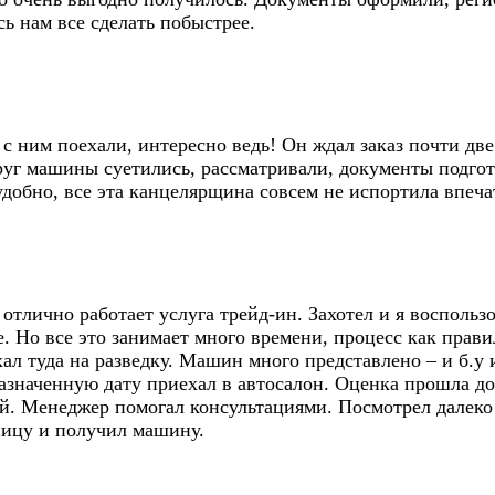
ь нам все сделать побыстрее.
 с ним поехали, интересно ведь! Он ждал заказ почти дв
г машины суетились, рассматривали, документы подготов
удобно, все эта канцелярщина совсем не испортила впеча
отлично работает услуга трейд-ин. Захотел и я воспольз
. Но все это занимает много времени, процесс как прав
ал туда на разведку. Машин много представлено – и б.у 
назначенную дату приехал в автосалон. Оценка прошла д
й. Менеджер помогал консультациями. Посмотрел далеко 
ницу и получил машину.