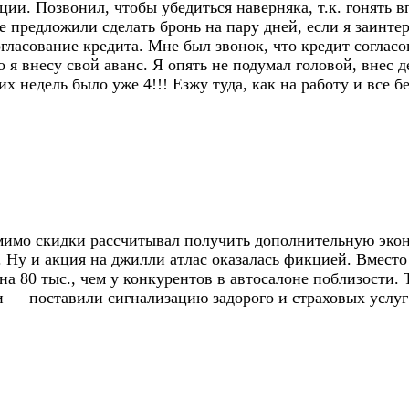
кции. Позвонил, чтобы убедиться наверняка, т.к. гонять 
е предложили сделать бронь на пару дней, если я заинтер
ласование кредита. Мне был звонок, что кредит согласов
о я внесу свой аванс. Я опять не подумал головой, внес
 недель было уже 4!!! Езжу туда, как на работу и все бе
омимо скидки рассчитывал получить дополнительную эко
ю. Ну и акция на джилли атлас оказалась фикцией. Вмест
на 80 тыс., чем у конкурентов в автосалоне поблизости.
и — поставили сигнализацию задорого и страховых услу