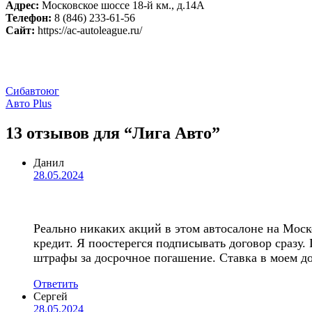
Адрес:
Московское шоссе 18-й км., д.14А
Телефон:
8 (846) 233-61-56
Сайт:
https://ac-autoleague.ru/
Навигация
Сибавтоюг
Авто Plus
по
записям
13 отзывов
для “Лига Авто”
Данил
28.05.2024
Реально никаких акций в этом автосалоне на Мос
кредит. Я поостерегся подписывать договор сразу
штрафы за досрочное погашение. Ставка в моем дог
Ответить
Сергей
28.05.2024